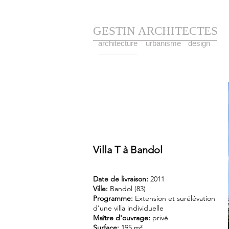
GESTIN ARCHITECTES
architecture
urbanisme
design
Villa T à Bandol
Date de livraison:
2011
Ville:
Bandol (83)
Programme:
Extension et surélévation
d'une villa individuelle
Maître d'ouvrage:
privé
Surface:
195 m²